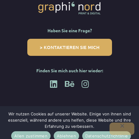
Haben Sie eine Frage?
> KONTAKTIEREN SIE MICH
Finden Sie mich auch hier wieder:
Wir nutzen Cookies auf unserer Website. Einige von ihnen sind
essenziell, während andere uns helfen, diese Website und Ihre
© 2023 Stephanie Cordier. Alle Rechte vorbehalten.
Rechtlicher
Erfahrung zu verbessern.
Hinweis.
Allen zustimmen
Ablehnen
Datenschutzrichtlinie